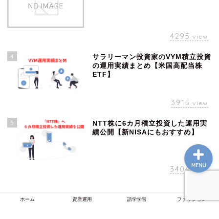
ホーム
4295
view
資産運用
4
サラリーマン投資家のVYM積立投資
の運用実績まとめ【米国高配当株
ETF】
語学学習
3915
view
ファッション
5
NTT株に6カ月積立投資した運用実
績公開【新NISAにもおすすめ】
MENU
3404
view
ホーム
資産運用
語学学習
ファッション
プライバシーポリシー
免責事項
2022–2026 色々投資学