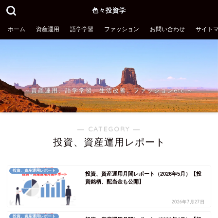
色々投資学
ホーム
資産運用
語学学習
ファッション
お問い合わせ
サイト
～資産運用、語学学習、生活改善、ファッションetc.～
― CATEGORY ―
投資、資産運用レポート
投資、資産運用レポート
投資、資産運用月間レポート（2026年5月）【投
資銘柄、配当金も公開】
2026年7月27日
投資、資産運用レポート