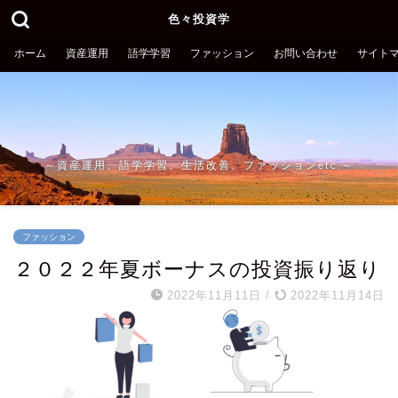
色々投資学
ホーム
資産運用
語学学習
ファッション
お問い合わせ
サイト
～資産運用、語学学習、生活改善、ファッションetc.～
ファッション
２０２２年夏ボーナスの投資振り返り
2022年11月11日
/
2022年11月14日