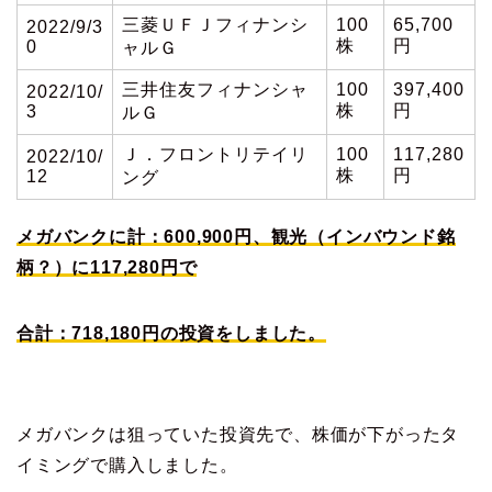
三菱ＵＦＪフィナンシ
100
65,700
2022/9/3
株
円
0
ャルＧ
三井住友フィナンシャ
100
397,400
2022/10/
株
円
3
ルＧ
Ｊ．フロントリテイリ
100
117,280
2022/10/
株
円
12
ング
メガバンクに計：600,900円、観光（インバウンド銘
柄？）に117,280円で
合計：718,180円の投資をしました。
メガバンクは狙っていた投資先で、株価が下がったタ
イミングで購入しました。