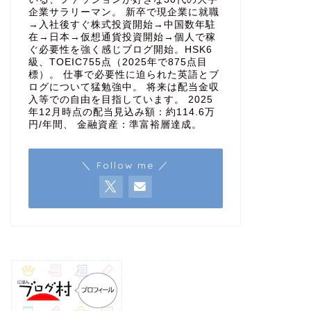
企業サラリーマン。 新卒で現企業に就職
→入社後すぐ株式投資開始→中国数年駐
在→日本→仮想通貨投資開始→個人で稼
ぐ必要性を強く感じブログ開始。HSK6
級、TOEIC755点（2025年で875点目
標）。 仕事で必要性に迫られた英語とブ
ログについて猛勉強中。 将来は配当金収
入等での自由を目指しています。 2025
年12月時点の配当見込み額：約114.6万
円/年間、 金融資産：準富裕層達成。
＼ Follow me ／