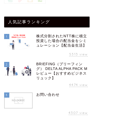
人気記事ランキング
株式分割されたNTT株に積立
1
投資した場合の配当金をシミ
ュレーション【配当金生活】
5313
view
BRIEFING（ブリーフィン
2
グ） DELTA ALPHA PACK M
レビュー【おすすめビジネス
リュック】
4474
view
お問い合わせ
3
4307
view