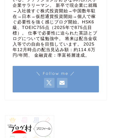
企業サラリーマン。 新卒で現企業に就職
→入社後すぐ株式投資開始→中国数年駐
在→日本→仮想通貨投資開始→個人で稼
ぐ必要性を強く感じブログ開始。HSK6
級、TOEIC755点（2025年で875点目
標）。 仕事で必要性に迫られた英語とブ
ログについて猛勉強中。 将来は配当金収
入等での自由を目指しています。 2025
年12月時点の配当見込み額：約114.6万
円/年間、 金融資産：準富裕層達成。
＼ Follow me ／