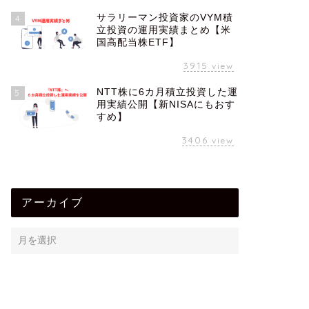
サラリーマン投資家のVYM積
4
立投資の運用実績まとめ【米
国高配当株ETF】
3915
view
NTT株に6カ月積立投資した運
5
用実績公開【新NISAにもおす
すめ】
3406
view
アーカイブ