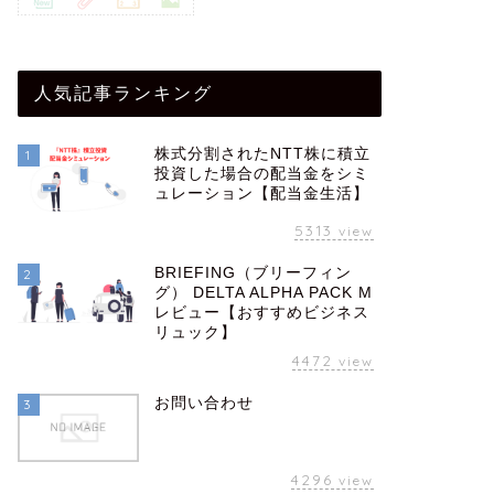
人気記事ランキング
株式分割されたNTT株に積立
1
投資した場合の配当金をシミ
ュレーション【配当金生活】
5313
view
BRIEFING（ブリーフィン
2
グ） DELTA ALPHA PACK M
レビュー【おすすめビジネス
リュック】
4472
view
お問い合わせ
3
4296
view