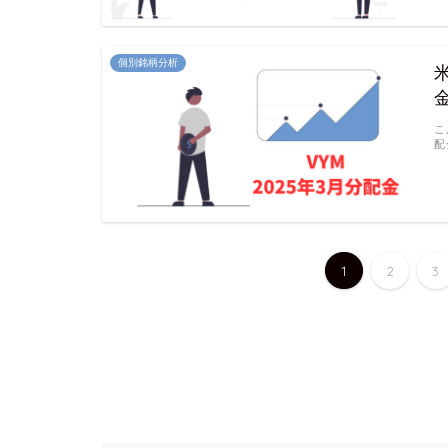
個別銘柄分析
こ
配
1
2
3