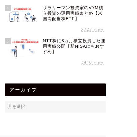
サラリーマン投資家のVYM積
4
立投資の運用実績まとめ【米
国高配当株ETF】
3927
view
NTT株に6カ月積立投資した運
5
用実績公開【新NISAにもおす
すめ】
3410
view
アーカイブ