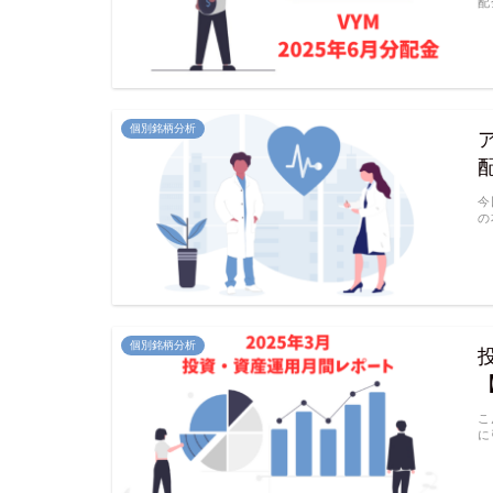
配
個別銘柄分析
今
の
個別銘柄分析
こ
に