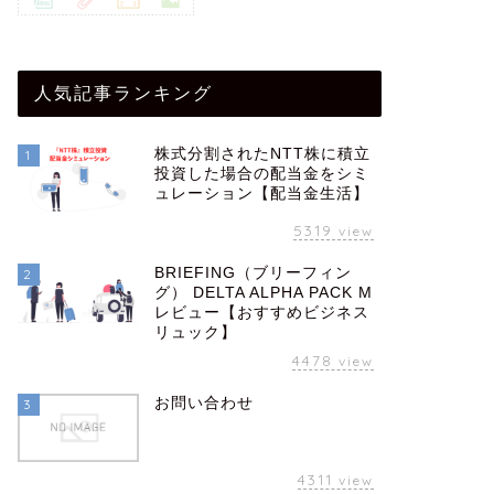
人気記事ランキング
株式分割されたNTT株に積立
1
投資した場合の配当金をシミ
ュレーション【配当金生活】
5319
view
BRIEFING（ブリーフィン
2
グ） DELTA ALPHA PACK M
レビュー【おすすめビジネス
リュック】
4478
view
お問い合わせ
3
4311
view