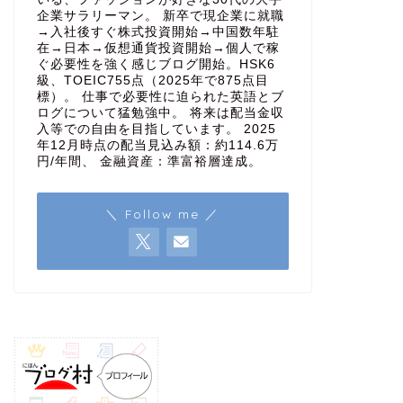
企業サラリーマン。 新卒で現企業に就職
→入社後すぐ株式投資開始→中国数年駐
在→日本→仮想通貨投資開始→個人で稼
ぐ必要性を強く感じブログ開始。HSK6
級、TOEIC755点（2025年で875点目
標）。 仕事で必要性に迫られた英語とブ
ログについて猛勉強中。 将来は配当金収
入等での自由を目指しています。 2025
年12月時点の配当見込み額：約114.6万
円/年間、 金融資産：準富裕層達成。
＼ Follow me ／