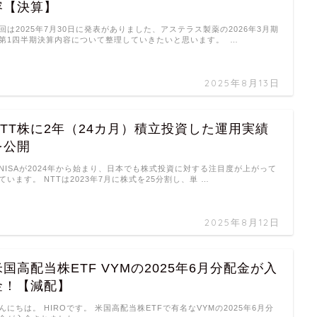
容【決算】
回は2025年7月30日に発表がありました、アステラス製薬の2026年3月期
第1四半期決算内容について整理していきたいと思います。 …
2025年8月13日
NTT株に2年（24カ月）積立投資した運用実績
を公開
NISAが2024年から始まり、日本でも株式投資に対する注目度が上がって
ています。 NTTは2023年7月に株式を25分割し、単 …
2025年8月12日
米国高配当株ETF VYMの2025年6月分配金が入
金！【減配】
んにちは。 HIROです。 米国高配当株ETFで有名なVYMの2025年6月分