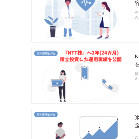
今
の
個別銘柄分析
新
き
個別銘柄分析
こ