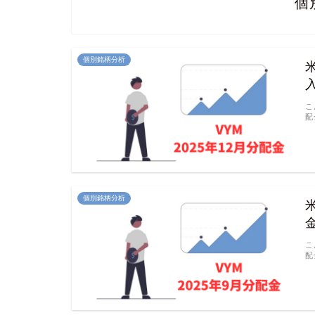
個
個別銘柄分析
こ
配
個別銘柄分析
こ
配