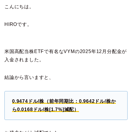
こんにちは。
HIROです。
米国高配当株ETFで有名なVYMの2025年12月分配金が
入金されました。
結論から言いますと、
0.9474ドル/株（前年同期比：0.9642ドル/株か
ら0.0168ドル/株[1.7%]減配）