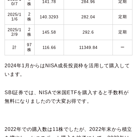
定期
141.78
284.96
0/7
株
2
2025/1
定期
140.3293
282.04
1/6
株
2
2025/1
定期
145.58
292.6
2/9
株
97
計
ー
116.66
11349.84
株
2024年1月からはNISA成長投資枠を活用して購入して
います。
SBI証券では、NISAで米国ETFを購入すると手数料が
無料になりましたので大変お得です。
2022年での購入数は11株でしたが、2022年末から積立