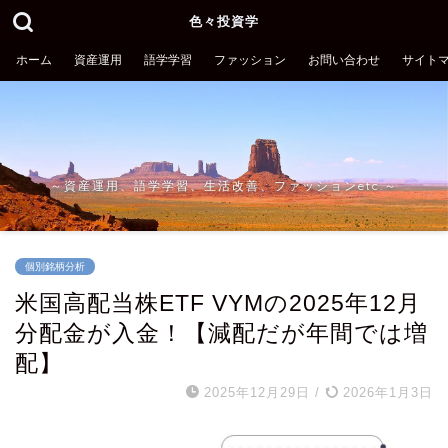
色々投資学
ホーム
資産運用
語学学習
ファッション
お問い合わせ
サイト
～資産運用、語学学習、生活改善、ファッションetc.～
個別銘柄分析
米国高配当株ETF VYMの2025年12月
分配金が入金！【減配だが年間では増
配】
2025年12月29日
/
2026年1月3日