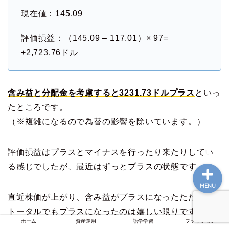
現在値：145.09
評価損益：（145.09 – 117.01）× 97=
ホーム
+2,723.76ドル
資産運用
含み益と分配金を考慮すると3231.73ドルプラス
といっ
語学学習
たところです。
（※複雑になるので為替の影響を除いています。）
ファッション
評価損益はプラスとマイナスを行ったり来たりしてい
る感じでしたが、最近はずっとプラスの状態です。
MENU
直近株価が上がり、含み益がプラスになったたため、
トータルでもプラスになったのは嬉しい限りですが、
ホーム
資産運用
語学学習
ファッション
配当狙いで長期視点で購入しているので、あまり気に