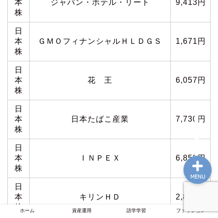
本
ジャパン・ホテル・リート
9,413円
株
日
ホーム
本
ＧＭＯフィナンシャルＨＬＤＧＳ
1,671円
株
資産運用
日
本
花 王
6,057円
株
語学学習
日
本
日本たばこ産業
7,730円
ファッション
株
日
本
ＩＮＰＥＸ
6,853円
株
MENU
日
本
キリンＨＤ
2,830円
株
ホーム
資産運用
語学学習
ファッション