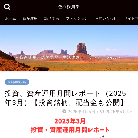
色々投資学
ホーム
資産運用
語学学習
ファッション
お問い合わせ
サイト
～資産運用、語学学習、生活改善、ファッションetc.～
個別銘柄分析
投資、資産運用月間レポート（2025
年3月）【投資銘柄、配当金も公開】
2025年4月5日
/
2025年5月3日