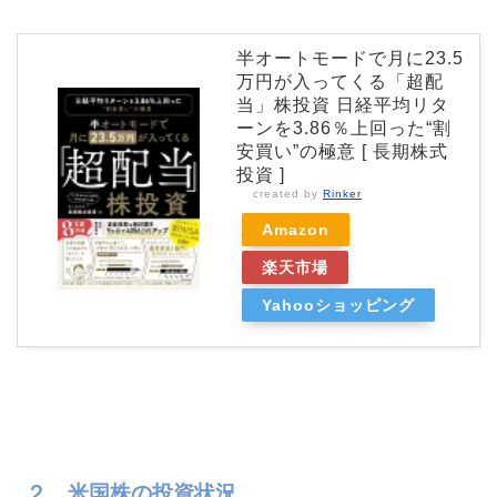
半オートモードで月に23.5
万円が入ってくる「超配
当」株投資 日経平均リタ
ーンを3.86％上回った“割
安買い”の極意 [ 長期株式
投資 ]
created by
Rinker
Amazon
楽天市場
Yahooショッピング
２．米国株の投資状況