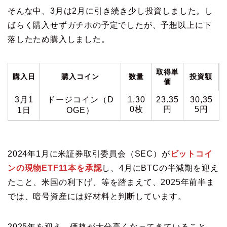
そんな中、3月は2月に引き続き少し投資しました。し
ばらく購入せずガチホの予定でしたが、予想以上に下
落したため購入しました。
取得単
購入日
購入コイン
数量
投資額
価
3月1
ドージコイン（D
1,30
23.35
30,35
0枚
円
5円
1日
OGE）
2024年1月に米証券取引委員会（SEC）が
ビットコイ
ンの現物ETF11本を承認
し、4月にBTCの半減期を迎え
たこと、米国の利下げ、等を踏まえて、2025年前半ま
では、暗号資産には好材料と判断しています。
2025年を迎え、価格が大分高くなってきていること、