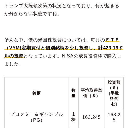
トランプ大統領次第の状況となっており、何が起きる
か分からない状態ですね。
そんな中、僕の米国株投資については、毎月の
ＥＴＦ
（VYM)定期買付
と個別銘柄を少し
投資し、
計423.19ド
ルの投資
となっています。NISAの成長投資枠で購入し
ました。
投資額
（＄）
数
平均取得単
銘柄
[手数
量
価（＄）
料含
む]
プロクター＆ギャンブル
1
163.2
163.245
株
5
（PG）