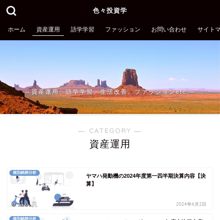
色々投資学
ホーム
資産運用
語学学習
ファッション
お問い合わせ
サイト
～資産運用、語学学習、生活改善、ファッションetc.～
― CATEGORY ―
資産運用
個別銘柄分析
ヤマハ発動機の2024年度第一四半期決算内容【決
算】
2024年6月2日
個別銘柄分析