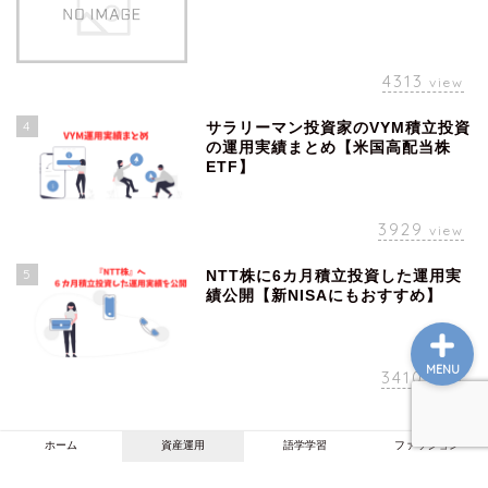
ホーム
4313
view
資産運用
4
サラリーマン投資家のVYM積立投資
の運用実績まとめ【米国高配当株
ETF】
語学学習
3929
view
ファッション
5
NTT株に6カ月積立投資した運用実
績公開【新NISAにもおすすめ】
MENU
3410
view
ホーム
資産運用
語学学習
ファッション
プライバシーポリシー
免責事項
2022–2026 色々投資学