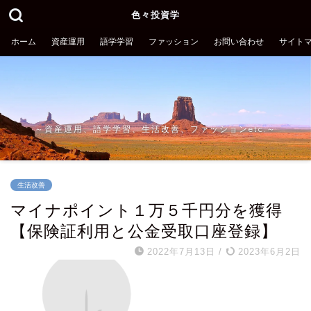
色々投資学
ホーム
資産運用
語学学習
ファッション
お問い合わせ
サイト
～資産運用、語学学習、生活改善、ファッションetc.～
生活改善
マイナポイント１万５千円分を獲得
【保険証利用と公金受取口座登録】
2022年7月13日
/
2023年6月2日