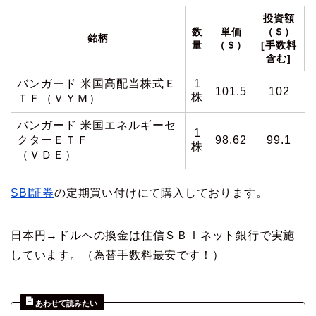
投資額
数
単価
（＄）
銘柄
量
（＄）
[手数料
含む]
バンガード 米国高配当株式Ｅ
1
101.5
102
株
ＴＦ（ＶＹＭ）
バンガード 米国エネルギーセ
1
クターＥＴＦ
98.62
99.1
株
（ＶＤＥ）
SBI証券
の定期買い付けにて購入しております。
日本円→ドルへの換金は住信ＳＢＩネット銀行で実施
しています。（為替手数料最安です！）