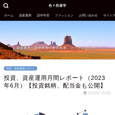
色々投資学
ホーム
資産運用
語学学習
ファッション
お問い合わせ
サイト
～資産運用、語学学習、生活改善、ファッションetc.～
投資、資産運用レポート
投資、資産運用月間レポート（2023
年6月）【投資銘柄、配当金も公開】
2023年7月8日