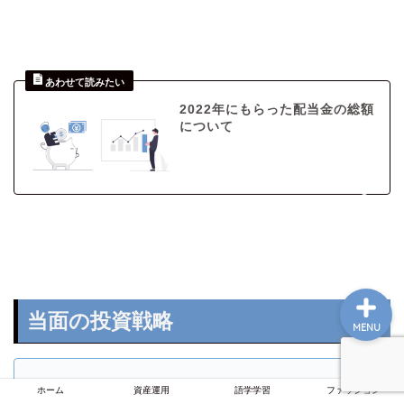
ホーム
2022年にもらった配当金の総額
資産運用
について
語学学習
ファッション
当面の投資戦略
MENU
ホーム
資産運用
語学学習
ファッション
日本株：割安と納得できる高配当個別株、