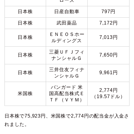
ローズ
日本株
日産自動車
797円
日本株
武田薬品
7,172円
ＥＮＥＯＳホー
日本株
7,013円
ルディングス
三菱ＵＦＪフィ
日本株
7,650円
ナンシャルＧ
三井住友フィナ
日本株
9,961円
ンシャルＧ
バンガード 米
2,774円
米国株
国高配当株式Ｅ
（19.57ドル）
ＴＦ（ＶＹＭ）
日本株で75,923円、米国株で2,774円の配当金が入金さ
れました。