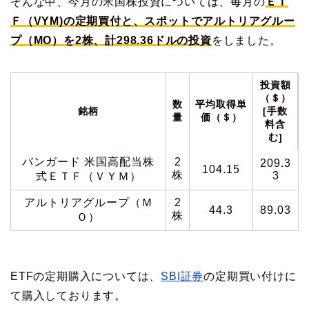
そんな中、今月の米国株投資については、毎月の
ＥＴ
Ｆ（VYM)の定期買付と、スポットでアルトリアグルー
プ（MO）を2株、計298.36ドルの投資
をしました。
投資額
（＄）
数
平均取得単
銘柄
[手数
量
価（＄）
料含
む]
バンガード 米国高配当株
2
209.3
104.15
株
3
式ＥＴＦ（ＶＹＭ）
アルトリアグループ（Ｍ
2
44.3
89.03
株
Ｏ）
ETFの定期購入については、
SBI証券
の定期買い付けに
て購入しております。