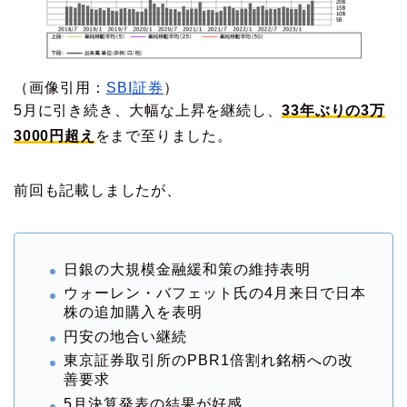
（画像引用：
SBI証券
）
5月に引き続き、大幅な上昇を継続し、
33年ぶりの3万
3000円超え
をまで至りました。
前回も記載しましたが、
日銀の大規模金融緩和策の維持表明
ウォーレン・バフェット氏の4月来日で日本
株の追加購入を表明
円安の地合い継続
東京証券取引所のPBR1倍割れ銘柄への改
善要求
5月決算発表の結果が好感