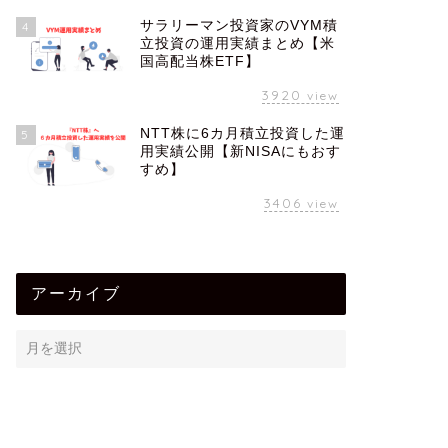
サラリーマン投資家のVYM積
4
立投資の運用実績まとめ【米
国高配当株ETF】
3920
view
NTT株に6カ月積立投資した運
5
用実績公開【新NISAにもおす
すめ】
3406
view
アーカイブ