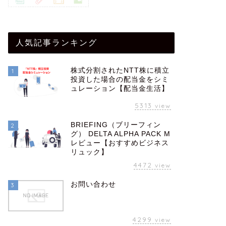
人気記事ランキング
株式分割されたNTT株に積立
1
投資した場合の配当金をシミ
ュレーション【配当金生活】
5313
view
BRIEFING（ブリーフィン
2
グ） DELTA ALPHA PACK M
レビュー【おすすめビジネス
リュック】
4472
view
お問い合わせ
3
4299
view