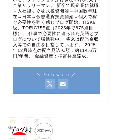
企業サラリーマン。 新卒で現企業に就職
→入社後すぐ株式投資開始→中国数年駐
在→日本→仮想通貨投資開始→個人で稼
ぐ必要性を強く感じブログ開始。HSK6
級、TOEIC755点（2025年で875点目
標）。 仕事で必要性に迫られた英語とブ
ログについて猛勉強中。 将来は配当金収
入等での自由を目指しています。 2025
年12月時点の配当見込み額：約114.6万
円/年間、 金融資産：準富裕層達成。
＼ Follow me ／