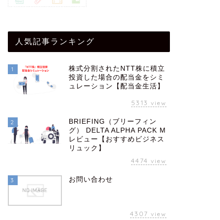
人気記事ランキング
株式分割されたNTT株に積立
1
投資した場合の配当金をシミ
ュレーション【配当金生活】
5313
view
BRIEFING（ブリーフィン
2
グ） DELTA ALPHA PACK M
レビュー【おすすめビジネス
リュック】
4474
view
お問い合わせ
3
4307
view