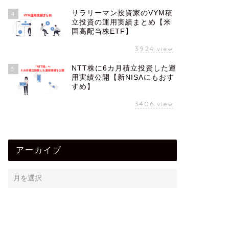
サラリーマン投資家のVYM積
4
立投資の運用実績まとめ【米
国高配当株ETF】
3924
view
NTT株に6カ月積立投資した運
5
用実績公開【新NISAにもおす
すめ】
3406
view
アーカイブ