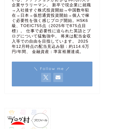
企業サラリーマン。 新卒で現企業に就職
→入社後すぐ株式投資開始→中国数年駐
在→日本→仮想通貨投資開始→個人で稼
ぐ必要性を強く感じブログ開始。HSK6
級、TOEIC755点（2025年で875点目
標）。 仕事で必要性に迫られた英語とブ
ログについて猛勉強中。 将来は配当金収
入等での自由を目指しています。 2025
年12月時点の配当見込み額：約114.6万
円/年間、 金融資産：準富裕層達成。
＼ Follow me ／