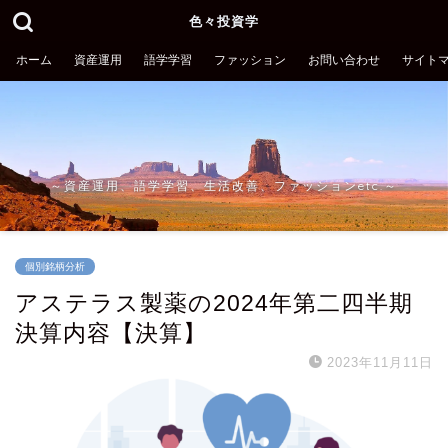
色々投資学
ホーム
資産運用
語学学習
ファッション
お問い合わせ
サイト
～資産運用、語学学習、生活改善、ファッションetc.～
個別銘柄分析
アステラス製薬の2024年第二四半期
決算内容【決算】
2023年11月11日