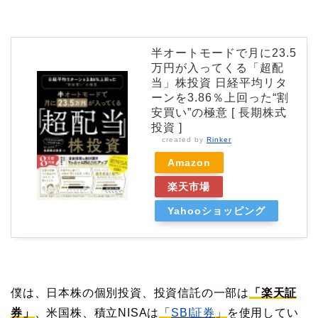
半オートモードで月に23.5
万円が入ってくる「超配
当」株投資 日経平均リタ
ーンを3.86％上回った“割
安買い”の極意 [ 長期株式
投資 ]
created by
Rinker
Amazon
楽天市場
Yahooショッピング
僕は、日本株の個別投資、投資信託の一部は
「楽天証
券」
、米国株、積立NISAは
「
SBI証券
」
を使用してい