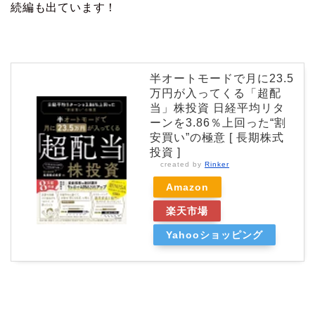
続編も出ています！
半オートモードで月に23.5
万円が入ってくる「超配
当」株投資 日経平均リタ
ーンを3.86％上回った“割
安買い”の極意 [ 長期株式
投資 ]
created by
Rinker
Amazon
楽天市場
Yahooショッピング