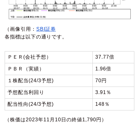
（画像引用：
SBI証券
各指標は以下の通りです。
ＰＥＲ(会社予想）
37.77倍
ＰＢＲ（実績）
1.96倍
１株配当(24/3予想)
70円
予想配当利回り
3.91％
配当性向(24/3予想)
148％
（株価は2023年11月10日の終値1,790円）