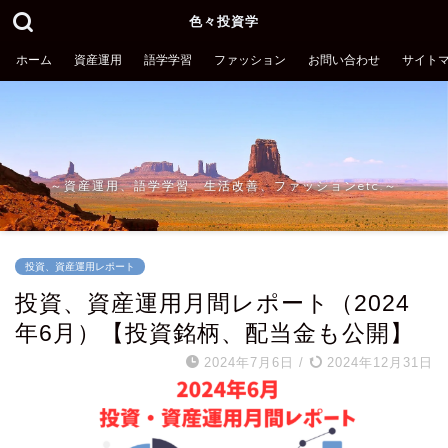
色々投資学
ホーム
資産運用
語学学習
ファッション
お問い合わせ
サイト
～資産運用、語学学習、生活改善、ファッションetc.～
投資、資産運用レポート
投資、資産運用月間レポート（2024
年6月）【投資銘柄、配当金も公開】
2024年7月6日
/
2024年12月31日