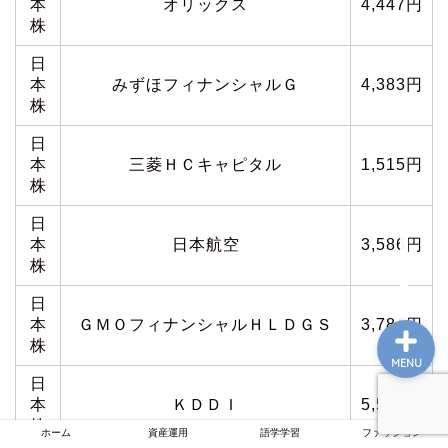
本
オリックス
4,447円
株
日
ホーム
本
みずほフィナンシャルＧ
4,383円
株
資産運用
日
本
三菱ＨＣキャピタル
1,515円
株
語学学習
日
本
日本航空
3,586円
ファッション
株
日
本
ＧＭＯフィナンシャルＨＬＤＧＳ
3,784円
株
MENU
日
本
ＫＤＤＩ
5,578円
株
ホーム
資産運用
語学学習
ファッション