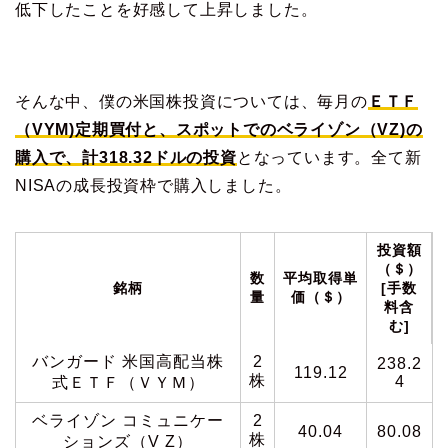
低下したことを好感して上昇しました。
そんな中、僕の米国株投資については、毎月の
ＥＴＦ
（VYM)定期買付
と、スポットでのベライゾン（VZ)の
購入で、
計318.32ドルの投資
となっています。全て新
NISAの成長投資枠で購入しました。
投資額
（＄）
数
平均取得単
銘柄
[手数
量
価（＄）
料含
む]
バンガード 米国高配当株
2
238.2
119.12
株
4
式ＥＴＦ（ＶＹＭ）
ベライゾン コミュニケー
2
40.04
80.08
株
ションズ（V Z）