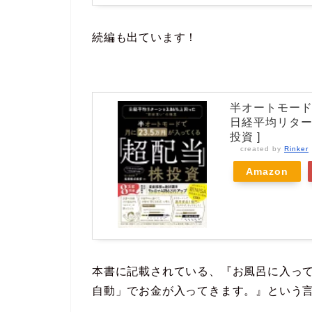
続編も出ています！
半オートモード
日経平均リターン
投資 ]
created by
Rinker
Amazon
本書に記載されている、『お風呂に入っ
自動」でお金が入ってきます。』という