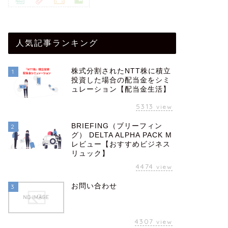
人気記事ランキング
株式分割されたNTT株に積立
1
投資した場合の配当金をシミ
ュレーション【配当金生活】
5313
view
BRIEFING（ブリーフィン
2
グ） DELTA ALPHA PACK M
レビュー【おすすめビジネス
リュック】
4474
view
お問い合わせ
3
4307
view