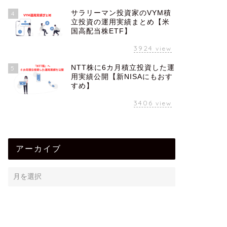
サラリーマン投資家のVYM積
4
立投資の運用実績まとめ【米
国高配当株ETF】
3924
view
NTT株に6カ月積立投資した運
5
用実績公開【新NISAにもおす
すめ】
3406
view
アーカイブ