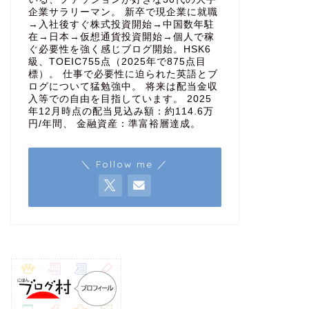
企業サラリーマン。 新卒で現企業に就職
→入社後すぐ株式投資開始→中国数年駐
在→日本→仮想通貨投資開始→個人で稼
ぐ必要性を強く感じブログ開始。HSK6
級、TOEIC755点（2025年で875点目
標）。 仕事で必要性に迫られた英語とブ
ログについて猛勉強中。 将来は配当金収
入等での自由を目指しています。 2025
年12月時点の配当見込み額：約114.6万
円/年間、 金融資産：準富裕層達成。
＼ Follow me ／