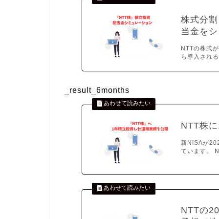
株式分割
当金をシ
NTTの株式が
ら導入される
_result_6months
NTT株
新NISAが
ています。 N
NTTの