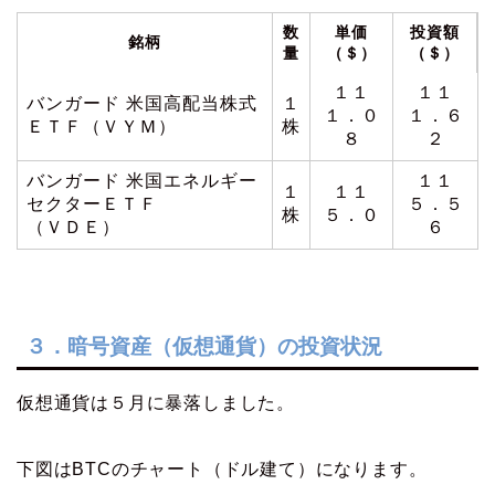
数
単価
投資額
銘柄
量
（＄）
（＄）
１１
１１
バンガード 米国高配当株式
１
１．０
１．６
ＥＴＦ（ＶＹＭ）
株
８
２
バンガード 米国エネルギー
１１
１
１１
セクターＥＴＦ
５．５
株
５．０
（ＶＤＥ）
６
３．暗号資産（仮想通貨）の投資状況
仮想通貨は５月に暴落しました。
下図はBTCのチャート（ドル建て）になります。