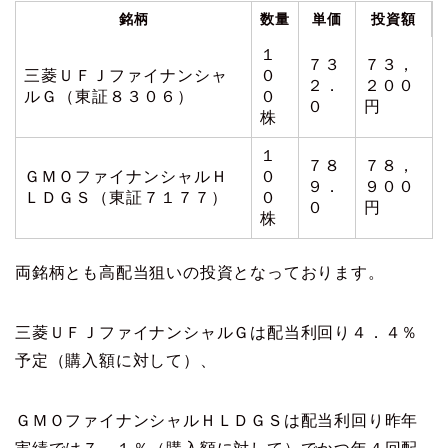
銘柄
数量
単価
投資額
１
７３
７３，
三菱ＵＦＪファイナンシャ
０
２．
２００
ルＧ（東証８３０６）
０
０
円
株
１
７８
７８，
ＧＭＯファイナンシャルＨ
０
９．
９００
ＬＤＧＳ（東証７１７７）
０
０
円
株
両銘柄とも高配当狙いの投資となっております。
三菱ＵＦＪファイナンシャルＧは配当利回り４．４％
予定（購入額に対して）、
ＧＭＯファイナンシャルＨＬＤＧＳは配当利回り昨年