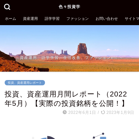
色々投資学
ホーム
資産運用
語学学習
ファッション
お問い合わせ
サイト
～資産運用、語学学習、生活改善、ファッションetc.～
投資、資産運用レポート
投資、資産運用月間レポート（2022
年5月）【実際の投資銘柄を公開！】
2022年6月1日
/
2023年1月9日