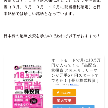
実績では７．１％（購入額に対して）でかつ年４回配
当（３月、６月、９月、１２月に配当権利確定）と日
本銘柄では珍しい銘柄となっています。
日本株の配当投資を学ぶのであれば以下がおすすめ！
オートモードで月に18.5万
円が入ってくる「高配当」
株投資 ど素人サラリーマ
ンが元手5万円スタートで
できた！ [ 長期株式投資 ]
created by
Rinker
Amazon
楽天市場