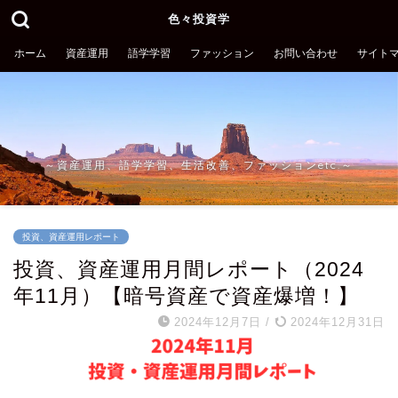
色々投資学
ホーム
資産運用
語学学習
ファッション
お問い合わせ
サイト
～資産運用、語学学習、生活改善、ファッションetc.～
投資、資産運用レポート
投資、資産運用月間レポート（2024
年11月）【暗号資産で資産爆増！】
2024年12月7日
/
2024年12月31日