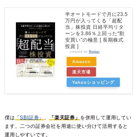
半オートモードで月に23.5
万円が入ってくる「超配
当」株投資 日経平均リタ
ーンを3.86％上回った“割
安買い”の極意 [ 長期株式
投資 ]
created by
Rinker
Amazon
楽天市場
Yahooショッピング
僕は
「
SBI証券
」
、
「楽天証券」
を併用して運用してい
ます。二つの証券会社を用途に使い分けて活用すると
運用しやすいです。