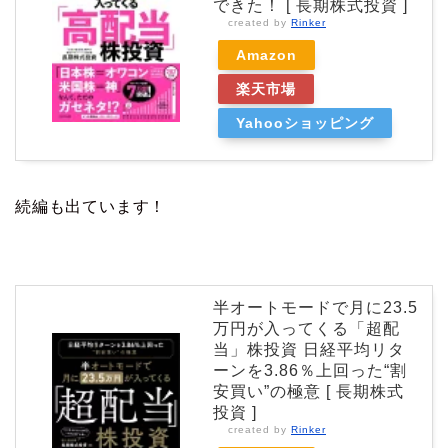
できた！ [ 長期株式投資 ]
created by
Rinker
Amazon
楽天市場
Yahooショッピング
続編も出ています！
半オートモードで月に23.5
万円が入ってくる「超配
当」株投資 日経平均リタ
ーンを3.86％上回った“割
安買い”の極意 [ 長期株式
投資 ]
created by
Rinker