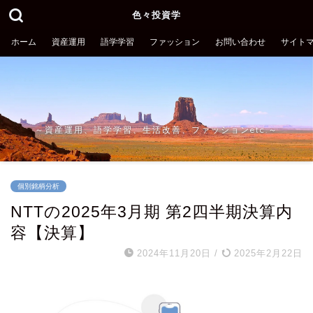
色々投資学
ホーム
資産運用
語学学習
ファッション
お問い合わせ
サイト
～資産運用、語学学習、生活改善、ファッションetc.～
個別銘柄分析
NTTの2025年3月期 第2四半期決算内
容【決算】
2024年11月20日
/
2025年2月22日