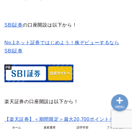
ホーム
SBI証券
の口座開設は以下から！
資産運用
No.1ネット証券ではじめよう！株デビューするなら
SBI証券
語学学習
ファッション
楽天証券の口座開設は以下から！
MENU
【楽天証券】＜期間限定＞最大20,700ポイントキャン
ペーン
ホーム
資産運用
語学学習
ファッション