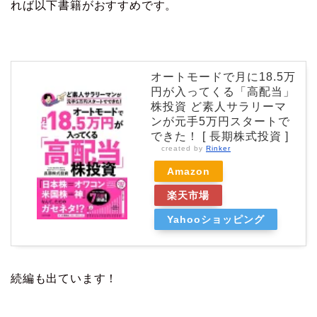
れば以下書籍がおすすめです。
オートモードで月に18.5万
円が入ってくる「高配当」
株投資 ど素人サラリーマ
ンが元手5万円スタートで
できた！ [ 長期株式投資 ]
created by
Rinker
Amazon
楽天市場
Yahooショッピング
続編も出ています！